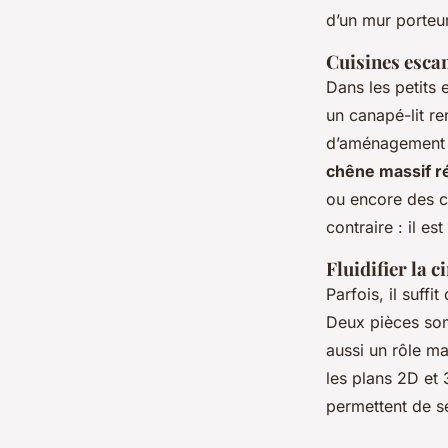
d’un mur porteu
Cuisines esca
Dans les petits 
un canapé-lit re
d’aménagement r
chêne massif r
ou encore des ca
contraire : il es
Fluidifier la 
Parfois, il suff
Deux pièces som
aussi un rôle maj
les plans 2D et 
permettent de se