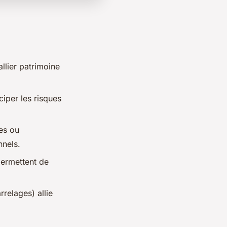
llier patrimoine
ciper les risques
es ou
nnels.
ermettent de
rrelages) allie