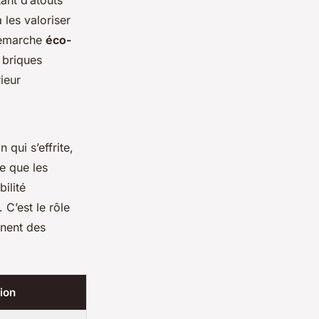
ant d’atouts
 les valoriser
 démarche
éco-
 briques
ieur
 qui s’effrite,
e que les
ilité
 C’est le rôle
nnent des
ion