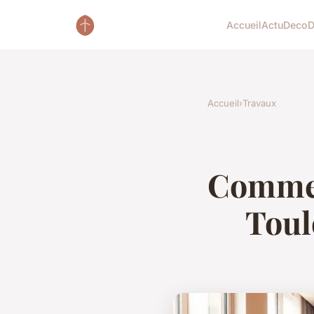
Accueil
Actu
Deco
D
Accueil
›
Travaux
Comment
Toul