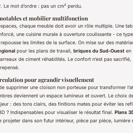
r. Le mot d’ordre : pas un cm² perdu.
motables et mobilier multifonction
espaces, chaque meuble doit avoir un rôle multiple. Une tabl
nforcé, une cuisine murale à ouverture coulissante - ce type
epousse les limites de la surface. On mise sur des matéria
égional
pour les plans de travail,
briques du Sud-Ouest
en 
rreaux de ciment réhabilités. Le confort n’est pas sacrifié,
t repensé.
circulation pour agrandir visuellement
it de supprimer une cloison non porteuse pour transformer l’
bres deviennent un espace lumineux et ouvert. Le choix de
eur : des tons clairs, des finitions mates pour éviter les refl
3D ? Indispensables pour visualiser le résultat final.
Plans 3
 projeter dans son futur intérieur, pièce par pièce, lumière n