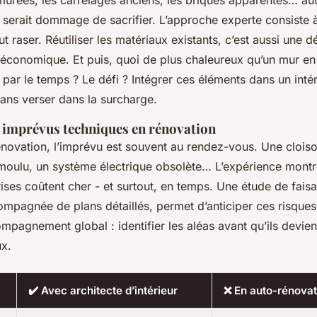
urées, les carrelages anciens, les briques apparentes… aut
l serait dommage de sacrifier. L’approche experte consiste à
ut raser. Réutiliser les matériaux existants, c’est aussi une
économique. Et puis, quoi de plus chaleureux qu’un mur en
é par le temps ? Le défi ? Intégrer ces éléments dans un intér
ans verser dans la surcharge.
s imprévus techniques en rénovation
rénovation, l’imprévu est souvent au rendez-vous. Une cloison
moulu, un système électrique obsolète… L’expérience montr
ses coûtent cher - et surtout, en temps. Une étude de faisab
mpagnée de plans détaillés, permet d’anticiper ces risques.
ompagnement global : identifier les aléas avant qu’ils devie
ux.
✔️ Avec architecte d’intérieur
❌ En auto-rénovat