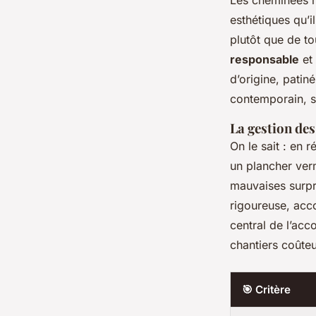
Les cheminées m
esthétiques qu’i
plutôt que de to
responsable
et 
d’origine, patin
contemporain, s
La gestion de
On le sait : en 
un plancher ver
mauvaises surpri
rigoureuse, acco
central de l’acc
chantiers coûte
🎯 Critère