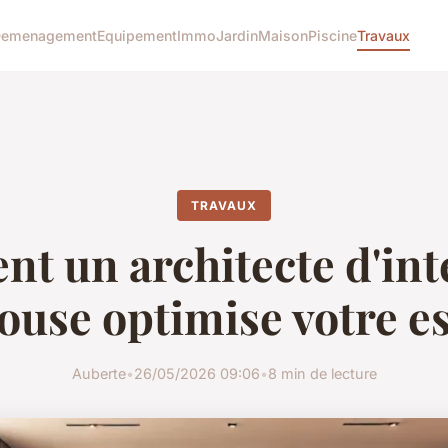
emenagement
Equipement
Immo
Jardin
Maison
Piscine
Travaux
TRAVAUX
 un architecte d'int
ouse optimise votre e
Auberte
•
26/05/2026 09:06
•
8 min de lecture