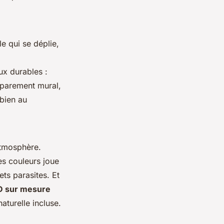
e qui se déplie,
ux durables :
parement mural,
 bien au
atmosphère.
s couleurs joue
ets parasites. Et
D sur mesure
aturelle incluse.