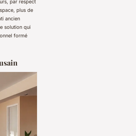
urs, par respect
espace, plus de
âti ancien
e solution qui
sionnel formé
ousain