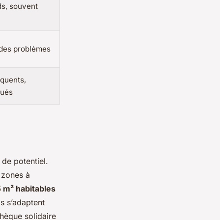
ds, souvent
 des problèmes
quents,
lués
 de potentiel.
 zones à
5 m² habitables
ls s’adaptent
thèque solidaire