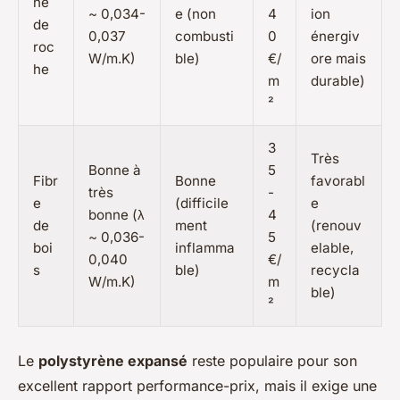
ne
~ 0,034-
e (non
4
ion
de
0,037
combusti
0
énergiv
roc
W/m.K)
ble)
€/
ore mais
he
m
durable)
²
3
Très
Bonne à
5
Fibr
Bonne
favorabl
très
-
e
(difficile
e
bonne (λ
4
de
ment
(renouv
~ 0,036-
5
boi
inflamma
elable,
0,040
€/
s
ble)
recycla
W/m.K)
m
ble)
²
Le
polystyrène expansé
reste populaire pour son
excellent rapport performance-prix, mais il exige une