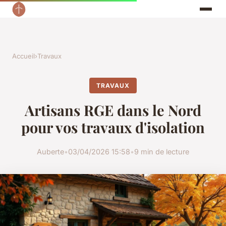
Accueil
›
Travaux
TRAVAUX
Artisans RGE dans le Nord
pour vos travaux d'isolation
Auberte
•
03/04/2026 15:58
•
9 min de lecture