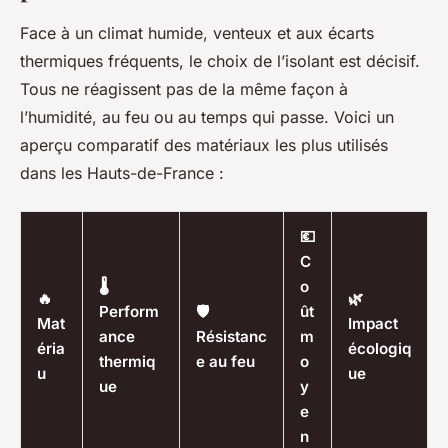
Face à un climat humide, venteux et aux écarts
thermiques fréquents, le choix de l’isolant est décisif.
Tous ne réagissent pas de la même façon à
l’humidité, au feu ou au temps qui passe. Voici un
aperçu comparatif des matériaux les plus utilisés
dans les Hauts-de-France :
💶
C
🌡️
o
🔥
🌿
Perform
🛡️
ût
Mat
Impact
ance
Résistanc
m
éria
écologiq
thermiq
e au feu
o
u
ue
ue
y
e
n