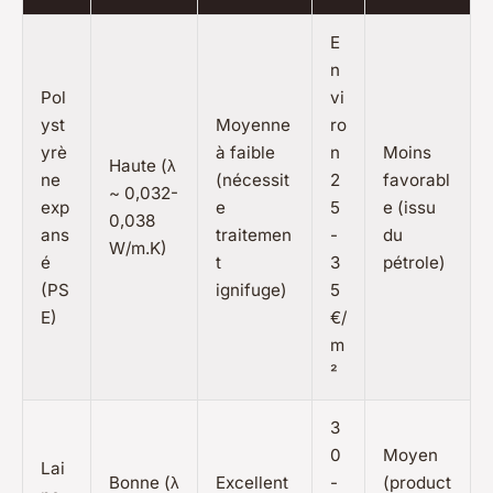
E
n
Pol
vi
yst
Moyenne
ro
yrè
à faible
n
Moins
Haute (λ
ne
(nécessit
2
favorabl
~ 0,032-
exp
e
5
e (issu
0,038
ans
traitemen
-
du
W/m.K)
é
t
3
pétrole)
(PS
ignifuge)
5
E)
€/
m
²
3
0
Moyen
Lai
Bonne (λ
Excellent
-
(product