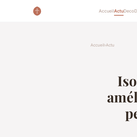
Accueil
Actu
Deco
D
Accueil
›
Actu
Iso
amél
p