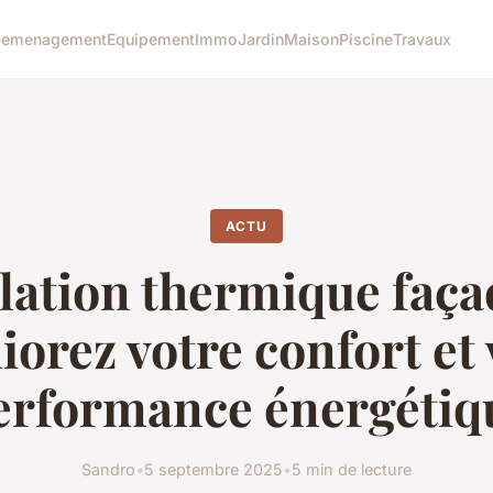
emenagement
Equipement
Immo
Jardin
Maison
Piscine
Travaux
ACTU
lation thermique faça
iorez votre confort et 
erformance énergétiq
Sandro
•
5 septembre 2025
•
5 min de lecture