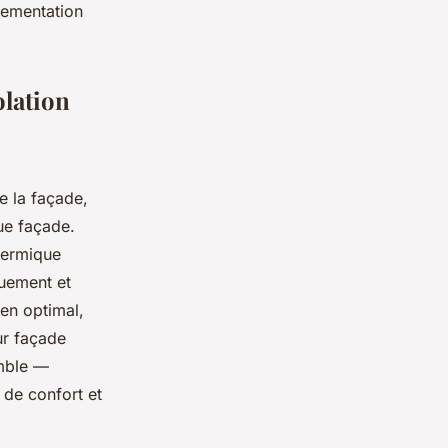
glementation
olation
e la façade,
ue façade.
hermique
ue­ment et
ien optimal,
eur façade
emble —
 de confort et