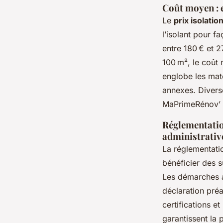
Coût moyen : e
Le
prix isolati
l’isolant pour f
entre 180 € et 
100 m², le coût 
englobe les maté
annexes. Divers
MaPrimeRénov’ o
Réglementation
administrativ
La réglementati
bénéficier des s
Les démarches a
déclaration préa
certifications e
garantissent la 