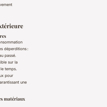
ivement
xtérieure
res
consommation
es déperditions :
 au passé.
ble sur la
 le temps.
aux pour
garantissant une
es matériaux