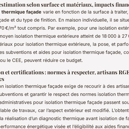
stimation selon surface et matériaux, impacts finan
on thermique façade
varie en fonction de la surface à traiter
açade et du type de finition. En maison individuelle, il se si
270 €/m² tout compris. Par exemple, pour une isolation exté
moyen isolation thermique extérieure atteint de 18 000 à 27 
riaux pour isolation thermique extérieure, la pose, et parfoi
es subventions et aides pour isolation thermique façade, 
u le CEE, peuvent réduire ce budget.
 et certifications : normes à respecter, artisans R
es
on isolation thermique façade exige de recourir à des artis
ubventions et garantir le respect des normes isolation ther
dministratives pour isolation thermique façade passent so
lable de travaux, car l’aspect extérieur est modifié. L’obten
t la réalisation d’un diagnostic thermique avant isolation de 
performance énergétique visée et l’éligibilité aux aides financ