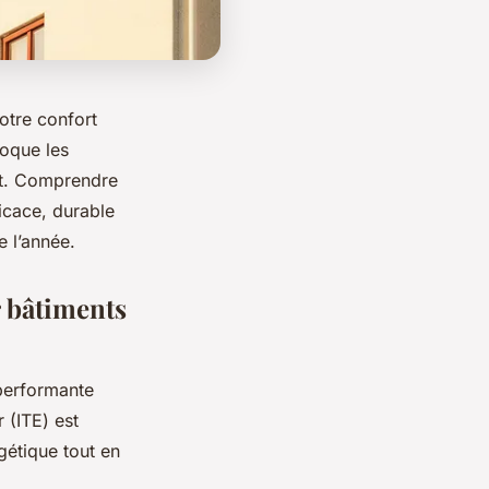
otre confort
loque les
ent. Comprendre
ficace, durable
e l’année.
r bâtiments
 performante
 (ITE) est
gétique tout en