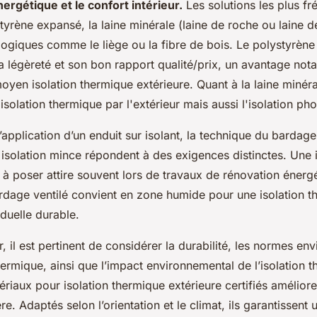
rgétique et le confort intérieur.
Les solutions les plus fr
styrène expansé, la laine minérale (laine de roche ou laine d
logiques comme le liège ou la fibre de bois. Le polystyrèn
 légèreté et son bon rapport qualité/prix, un avantage nota
oyen isolation thermique extérieure. Quant à la laine minéra
isolation thermique par l'extérieur mais aussi l'isolation ph
l’application d’un enduit sur isolant, la technique du bardage
 isolation mince répondent à des exigences distinctes. Une i
 à poser attire souvent lors de travaux de rénovation énerg
ardage ventilé convient en zone humide pour une isolation 
duelle durable.
r, il est pertinent de considérer la durabilité, les normes e
hermique, ainsi que l’impact environnemental de l’isolation 
riaux pour isolation thermique extérieure certifiés amélior
re. Adaptés selon l’orientation et le climat, ils garantissent