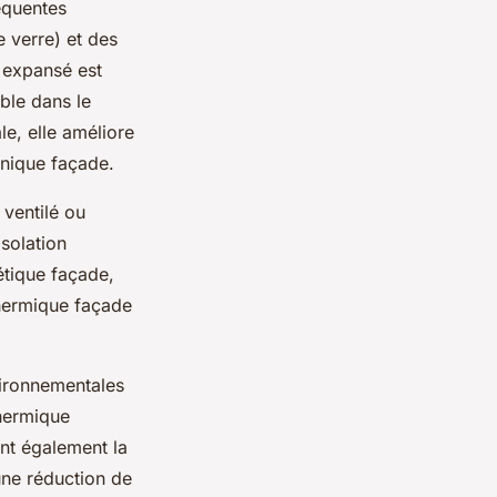
équentes
e verre) et des
e expansé est
ble dans le
le, elle améliore
onique façade.
 ventilé ou
solation
étique façade,
thermique façade
nvironnementales
thermique
ent également la
 une réduction de