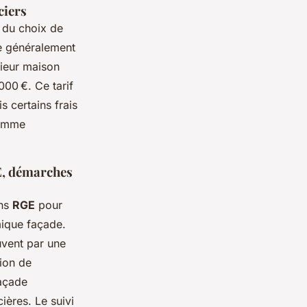
ciers
, du choix de
tue généralement
rieur maison
000 €. Ce tarif
s certains frais
comme
GE, démarches
ans
RGE
pour
mique façade.
uvent par une
tion de
façade
ières. Le suivi