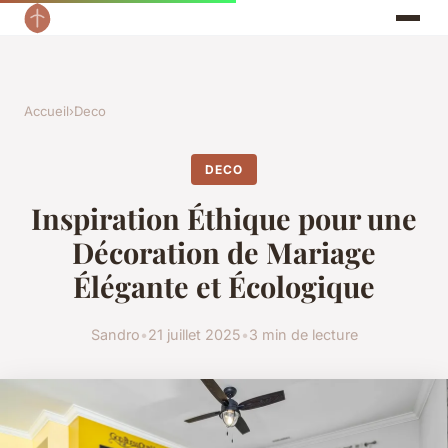
Accueil
›
Deco
DECO
Inspiration Éthique pour une
Décoration de Mariage
Élégante et Écologique
Sandro
•
21 juillet 2025
•
3 min de lecture