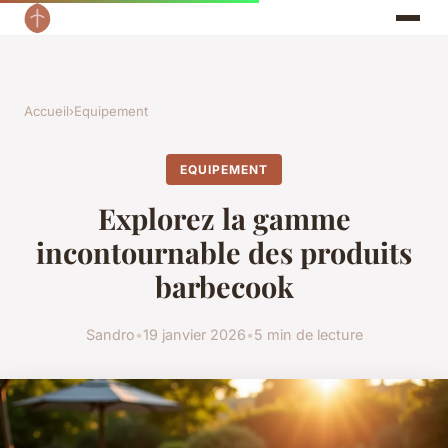
Accueil
›
Equipement
EQUIPEMENT
Explorez la gamme
incontournable des produits
barbecook
Sandro
•
19 janvier 2026
•
5 min de lecture